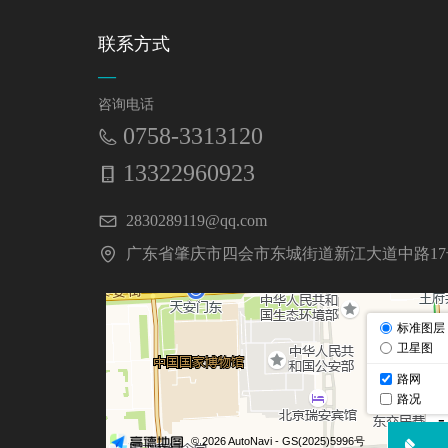
联系方式
—
咨询电话
0758-3313120
13322960923
2830289119@qq.com
广东省肇庆市四会市东城街道新江大道中路17